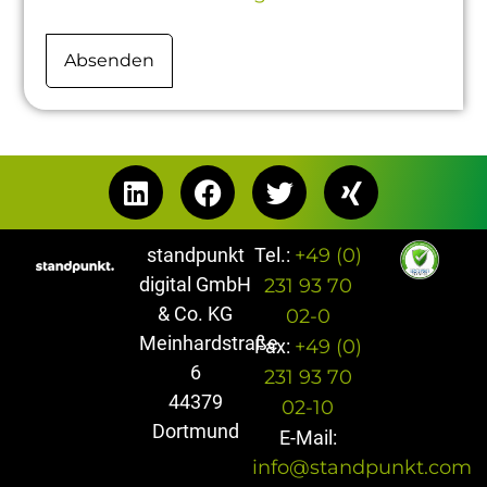
Absenden
standpunkt
Tel.:
+49 (0)
digital GmbH
231 93 70
& Co. KG
02-0
Meinhardstraße
Fax:
+49 (0)
6
231 93 70
44379
02-10
Dortmund
E-Mail:
info@standpunkt.com