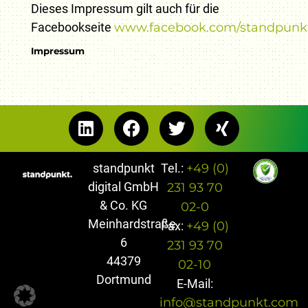
Dieses Impressum gilt auch für die
Facebookseite
www.facebook.com/standpunkt
Impressum
standpunkt
Tel.:
+49 (0)
digital GmbH
231 93 70
& Co. KG
02-0
Meinhardstraße
Fax:
+49 (0)
6
231 93 70
44379
02-10
Dortmund
E-Mail:
info@standpunkt.com