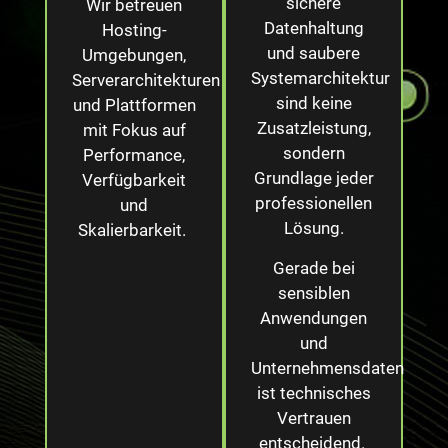
sichere
Wir betreuen
Datenhaltung
Hosting-
und saubere
Umgebungen,
Systemarchitektur
Serverarchitekturen
sind keine
und Plattformen
Zusatzleistung,
mit Fokus auf
sondern
Performance,
Grundlage jeder
Verfügbarkeit
professionellen
und
Lösung.
Skalierbarkeit.
Gerade bei
sensiblen
Anwendungen
und
Unternehmensdaten
ist technisches
Vertrauen
entscheidend.