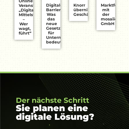
Online-
Digitale
Knorr
Marktforsch
Veranstaltung:
Barrierefreiheit:
übernimmt
mit
„Digitaler
Was
Geschäftsführung
der
Mittelstand
das
mosaiic
–
neue
GmbH
Wer
Gesetz
wagt,
für
führt“
Unternehmen
bedeutet​
Der nächste Schritt
Sie planen eine
digitale Lösung?